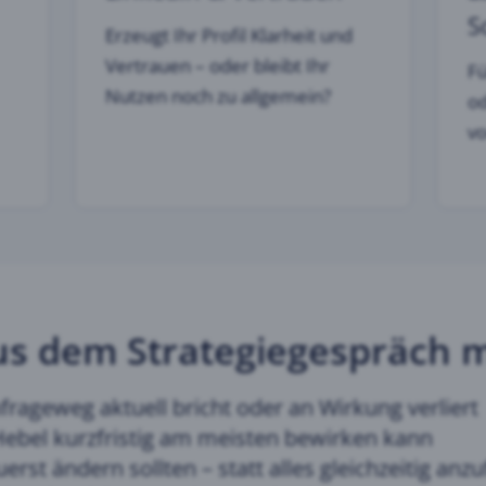
S
Erzeugt Ihr Profil Klarheit und
Vertrauen – oder bleibt Ihr
Fü
Nutzen noch zu allgemein?
od
v
us dem Strategiegespräch
frageweg aktuell bricht oder an Wirkung verliert
ebel kurzfristig am meisten bewirken kann
erst ändern sollten – statt alles gleichzeitig anz