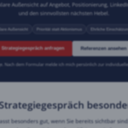
are Außensicht auf Angebot, Positionierung, LinkedI
und den sinnvollsten nächsten Hebel.
lare Außensicht
Priorität statt Aktionismus
Ehrliche Einschätzu
Strategiegespräch anfragen
Referenzen ansehen
ge. Nach dem Formular melde ich mich persönlich zur individuel
Strategiegespräch besonders
sst besonders gut, wenn Sie bereits sichtbar sin