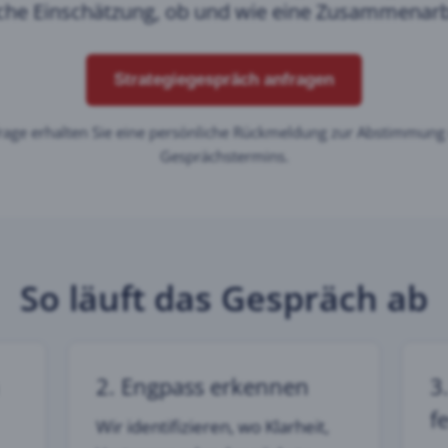
iche Einschätzung, ob und wie eine Zusammenarbei
Strategiegespräch anfragen
frage erhalten Sie eine persönliche Rückmeldung zur Abstimmung
Gesprächstermins.
So läuft das Gespräch ab
2. Engpass erkennen
3
f
Wir identifizieren, wo Klarheit,