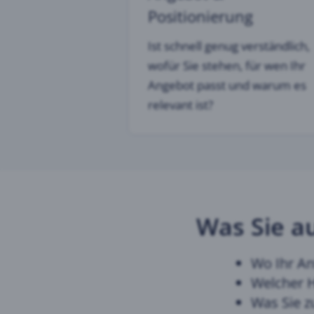
Positionierung
Ist schnell genug verständlich,
wofür Sie stehen, für wen Ihr
Angebot passt und warum es
relevant ist?
Was Sie a
Wo Ihr An
Welcher H
Was Sie zu