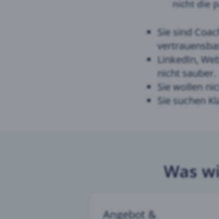
nicht die 
Sie sind Coac
vertrauensba
LinkedIn, Web
nicht sauber.
Sie wollen n
Sie suchen Kl
Was wi
Angebot &