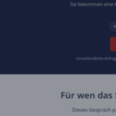
Sie bekommen eine kl
K
Unverbindliche Anfra
Für wen das 
Dieses Gespräch pa