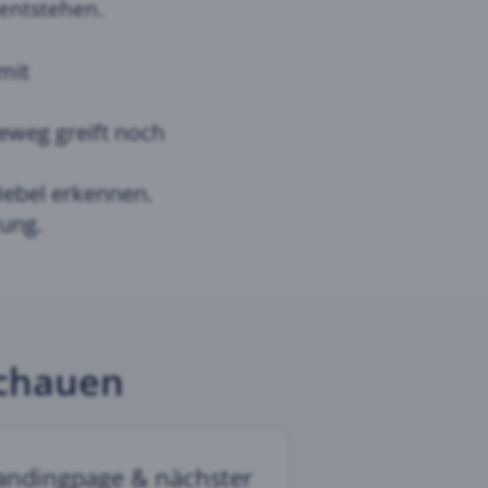
 entstehen.
mit
eweg greift noch
Hebel erkennen.
rung.
schauen
andingpage & nächster