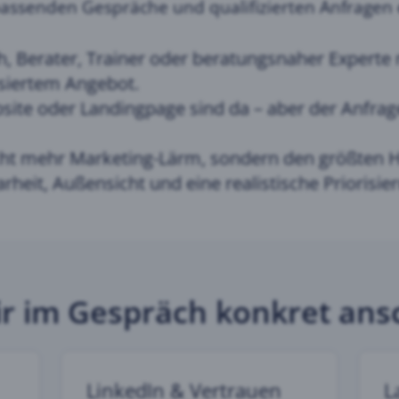
passenden Gespräche und qualifizierten Anfragen
h, Berater, Trainer oder beratungsnaher Experte 
siertem Angebot.
site oder Landingpage sind da – aber der Anfrag
icht mehr Marketing-Lärm, sondern den größten 
arheit, Außensicht und eine realistische Priorisie
r im Gespräch konkret an
LinkedIn & Vertrauen
L