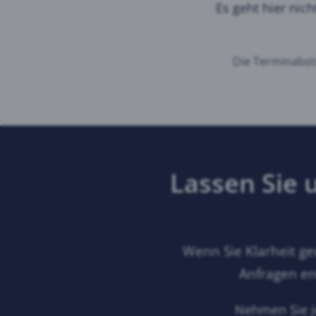
Es geht hier nic
Die Terminabsti
Lassen Sie 
Wenn Sie Klarheit ge
Anfragen ent
Nehmen Sie je