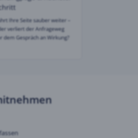
chritt
hrt Ihre Seite sauber weiter –
er verliert der Anfrageweg
or dem Gespräch an Wirkung?
 mitnehmen
ufassen