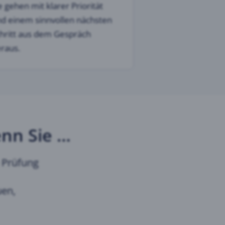
e gehen mit klarer Priorität
d einem sinnvollen nächsten
hritt aus dem Gespräch
raus.
enn Sie …
e Prüfung
uen,