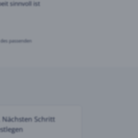
t sinnvoll ist
 des passenden
. Nächsten Schritt
estlegen