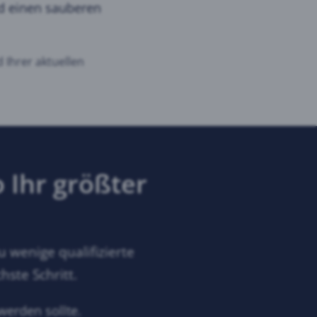
nd einen sauberen
 Ihrer aktuellen
 Ihr größter
 wenige qualifizierte
hste Schritt.
werden sollte.