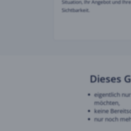
Situation, Ihr Angebot und Ihr
Sichtbarkeit.
Dieses G
eigentlich nu
möchten,
keine Bereits
nur noch meh