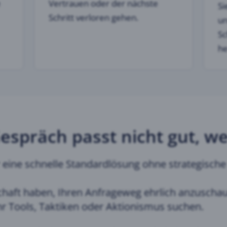
e
Vertrauen oder der nächste
Si
Schritt verloren gehen.
un
Sc
he
espräch passt nicht gut, w
r eine schnelle Standardlösung ohne strategisch
chaft haben, Ihren Anfrageweg ehrlich anzuscha
r Tools, Taktiken oder Aktionismus suchen.