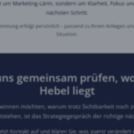
ht um Marketing-Lärm, sondern um Klarheit, Fokus u
nächsten Schritt.
mmung erfolgt persönlich – passend zu Ihrem Anliegen und
Situation.
uns gemeinsam prüfen, wo
Hebel liegt
winnen möchten, warum trotz Sichtbarkeit noch zu
stehen, ist das Strategiegespräch der richtige näc
tzt Kontakt auf und klären Sie, was zuerst verändert 