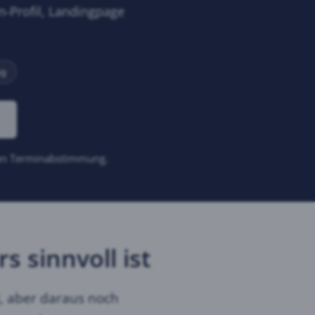
n-Profil, Landingpage
ng
len Terminabstimmung.
 sinnvoll ist
d, aber daraus noch