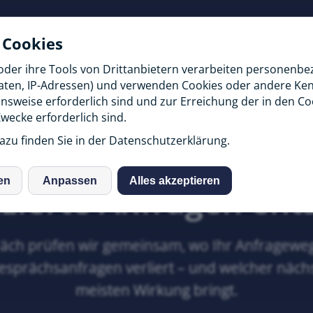
Start
Strategie
Ratgeber für Coache
 Cookies
oder ihre Tools von Drittanbietern verarbeiten personenb
daten, IP-Adressen) und verwenden Cookies oder andere Ke
onsweise erforderlich sind und zur Erreichung der in den Co
ecke erforderlich sind.
Strategiegespräch mit Michael Spörer
azu finden Sie in der Datenschutzerklärung.
ewinnen, warum noc
en
Anpassen
Alles akzeptieren
S
izierte Anfragen en
räch prüfen wir gemeinsam, wo Ihr Anfrageweg 
sprächsanfragen verliert – und welcher nächst
meisten Wirkung bringt.